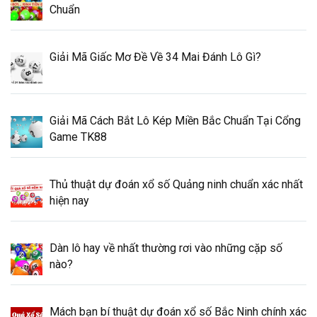
Chuẩn
Giải Mã Giấc Mơ Đề Về 34 Mai Đánh Lô Gì?
Giải Mã Cách Bắt Lô Kép Miền Bắc Chuẩn Tại Cổng
Game TK88
Thủ thuật dự đoán xổ số Quảng ninh chuẩn xác nhất
hiện nay
Dàn lô hay về nhất thường rơi vào những cặp số
nào?
Mách bạn bí thuật dự đoán xổ số Bắc Ninh chính xác