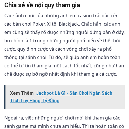
Chia sẻ về nội quy tham gia
Các sảnh chơi của những anh em casino trải dài trên
các bàn chơi Poker, Xì tố, Blackjack. Chắc hẳn, các anh
em cũng sẽ thấy rõ được những người đứng bàn ở đây,
họ chính là 1 trong những người phổ biến về thể thức
cược, quy định cược và cách vòng chơi xảy ra phổ
thông tại sảnh chơi. Từ đó, sẽ giúp anh em hoàn toàn
có thể tự tin tham gia một cách tốt nhất, cũng như hạn
chế được sự bỡ ngỡ nhất định khi tham gia cá cược.
Xem Thêm
Jackpot Là Gì - Sân Chơi Ngân Sách
Tích Lũy Hàng Tỷ Đồng
Ngoài ra, việc những người chơi mới khi tham gia các
sảnh game mà mình chưa am hiểu. Thì ta hoàn toàn có