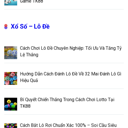
Game TK88
Xổ Số – Lô Đề
Cách Chơi Lô Đề Chuyên Nghiệp: Tối Ưu Và Tăng Tỷ
Lệ Thắng
Hướng Dẫn Cách Đánh Lô Đề Về 32 Mai Đánh Lô Gì
Hiệu Quả
Bí Quyết Chiến Thắng Trong Cách Chơi Lotto Tại
TK88
Cách Bắt Lô Rơi Chuẩn Xác 100% – Soi Cầu Siêu