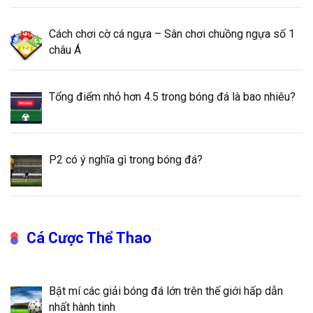
Cách chơi cờ cá ngựa – Sân chơi chuồng ngựa số 1
châu Á
Tổng điểm nhỏ hơn 4.5 trong bóng đá là bao nhiêu?
P2 có ý nghĩa gì trong bóng đá?
Cá Cược Thể Thao
Bật mí các giải bóng đá lớn trên thế giới hấp dẫn
nhất hành tinh