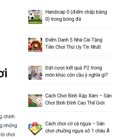
Handicap 0 (điểm chấp bằng
0) trong bóng đá
Điểm Danh 5 Nhà Cái Tặng
Tiền Chơi Thử Uy Tín Nhất
Đặt cược kết quả P2 trong
ơi
môn khúc côn cầu ý nghĩa gì?
Cách Chơi Binh Xập Xám – Sân
Chơi Binh Đỉnh Cao Thế Giới
g chính
Cách chơi cờ cá ngựa – Sân
ng những
chơi chuồng ngựa số 1 châu Á
ời chơi