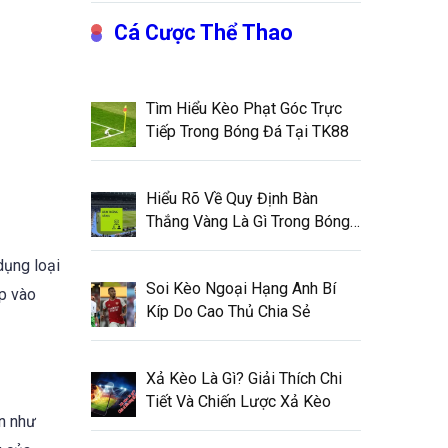
Cá Cược Thể Thao
Tìm Hiểu ​​Kèo Phạt Góc Trực
Tiếp Trong Bóng Đá Tại TK88
Hiểu Rõ Về Quy Định Bàn
Thắng Vàng Là Gì Trong Bóng
Đá
dụng loại
Soi Kèo Ngoại Hạng Anh Bí
ập vào
Kíp Do Cao Thủ Chia Sẻ
Xả Kèo Là Gì? Giải Thích Chi
Tiết Và Chiến Lược Xả Kèo
ạn như