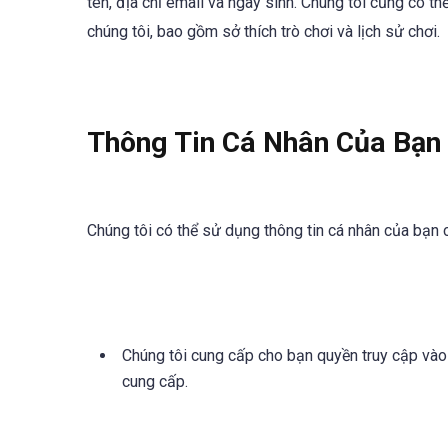
tên, địa chỉ email và ngày sinh. Chúng tôi cũng có t
chúng tôi, bao gồm sở thích trò chơi và lịch sử chơi.
Thông Tin Cá Nhân Của Bạn
Chúng tôi có thể sử dụng thông tin cá nhân của bạn 
Chúng tôi cung cấp cho bạn quyền truy cập vào
cung cấp.