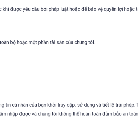
 khi được yêu cầu bởi pháp luật hoặc để bảo vệ quyền lợi hoặc t
toàn bộ hoặc một phần tài sản của chúng tôi.
 tin cá nhân của bạn khỏi truy cập, sử dụng và tiết lộ trái phép. 
 xâm nhập được và chúng tôi không thể hoàn toàn đảm bảo an toà