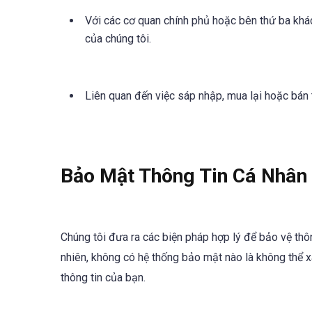
Với các cơ quan chính phủ hoặc bên thứ ba khác
của chúng tôi.
Liên quan đến việc sáp nhập, mua lại hoặc bán 
Bảo Mật Thông Tin Cá Nhân
Chúng tôi đưa ra các biện pháp hợp lý để bảo vệ thông
nhiên, không có hệ thống bảo mật nào là không thể
thông tin của bạn.