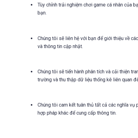
Tùy chỉnh trải nghiệm chơi game cá nhân của bạ
bạn.
Chúng tôi sẽ liên hệ với bạn để giới thiệu về 
và thông tin cập nhật.
Chúng tôi sẽ tiến hành phân tích và cải thiện t
trường và thu thập dữ liệu thống kê liên quan 
Chúng tôi cam kết tuân thủ tất cả các nghĩa vụ
hợp pháp khác để cung cấp thông tin.