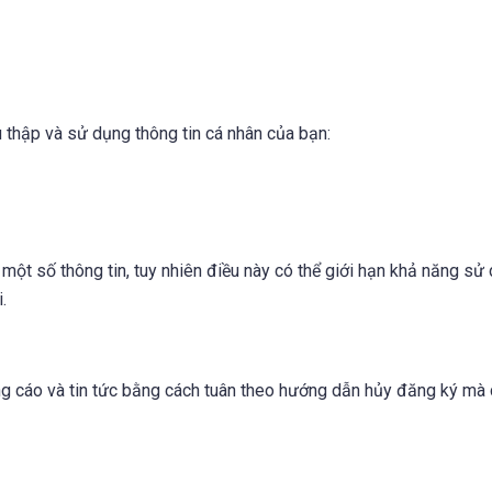
 thập và sử dụng thông tin cá nhân của bạn:
ột số thông tin, tuy nhiên điều này có thể giới hạn khả năng sử
.
ng cáo và tin tức bằng cách tuân theo hướng dẫn hủy đăng ký mà