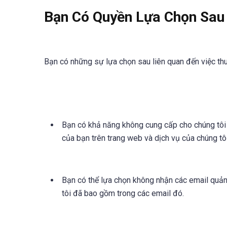
Bạn Có Quyền Lựa Chọn Sau
Bạn có những sự lựa chọn sau liên quan đến việc thu
Bạn có khả năng không cung cấp cho chúng tôi m
của bạn trên trang web và dịch vụ của chúng tôi
Bạn có thể lựa chọn không nhận các email quả
tôi đã bao gồm trong các email đó.