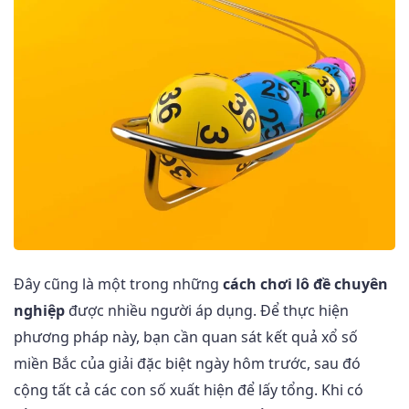
Đây cũng là một trong những
cách chơi lô đề chuyên
nghiệp
được nhiều người áp dụng. Để thực hiện
phương pháp này, bạn cần quan sát kết quả xổ số
miền Bắc của giải đặc biệt ngày hôm trước, sau đó
cộng tất cả các con số xuất hiện để lấy tổng. Khi có