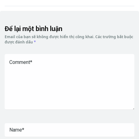
Để lại một bình luận
Email của bạn sẽ không được hiển thị công khai.
Các trường bắt buộc
được đánh dấu
*