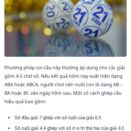
Phương pháp soi cầu này thường áp dụng cho các giải
gồm 4-5 chữ số. Nếu kết quả hôm nay xuất hiện dạng
ABA hoặc ABCA, người chơi nên nuôi con lô dạng AB –
BA hoặc BC vào ngày hôm sau. Một số cách ghép cầu
hiệu quả bao gồm:
Số đầu giải 7 ghép với số cuối của giải 6.3.
Số cuối giải 4.4 ghép với số ở vị trí thứ hai của giải 4.2.