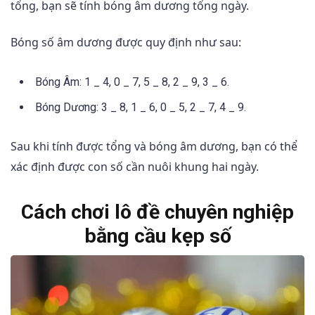
tổng, bạn sẽ tính bóng âm dương tổng ngày.
Bóng số âm dương được quy định như sau:
Bóng Âm: 1 _ 4, 0 _ 7, 5 _ 8, 2 _ 9, 3 _ 6.
Bóng Dương: 3 _ 8, 1 _ 6, 0 _ 5, 2 _ 7, 4 _ 9.
Sau khi tính được tổng và bóng âm dương, bạn có thể
xác định được con số cần nuôi khung hai ngày.
Cách chơi lô đề chuyên nghiệp
bằng cầu kẹp số