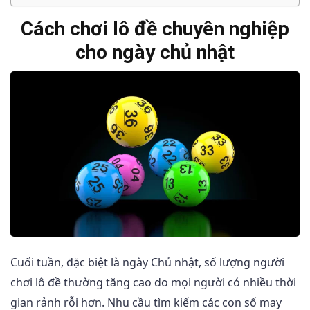
Cách chơi lô đề chuyên nghiệp
cho ngày chủ nhật
Cuối tuần, đặc biệt là ngày Chủ nhật, số lượng người
chơi lô đề thường tăng cao do mọi người có nhiều thời
gian rảnh rỗi hơn. Nhu cầu tìm kiếm các con số may