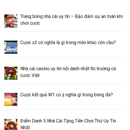
Trang bóng nhà cái uy tín – Bảo đảm sự an toàn khi
chơi cược
Cược x2 có nghĩa là gì trong môn khúc côn cầu?
Nhà cái casino uy tín nổi danh nhất thị trường cá
cược Việt
Cược kết quả W1 có ý nghĩa gì trong bóng đá?
Điểm Danh 5 Nhà Cái Tặng Tiền Chơi Thử Uy Tín
Nhất