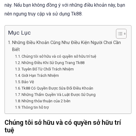
này. Nếu bạn không đồng ý với những điều khoản này, bạn
nên ngưng truy cập và sử dụng Tk88.
Mục Lục
Những Điều Khoản Cũng Như Điều Kiện Người Chơi Cần
Biết
Chúng tôi sở hữu và có quyền sở hữu trí tuệ
Những Điều Khi Sử Dụng Trang Tk88
Tuyên Bố Từ Chối Trách Nhiệm
Giới Hạn Trách Nhiệm
Bảo Vệ
Tk88 Có Quyền Được Sửa Đổi Điều Khoản
Những Thẩm Quyền Và Luật Được Sử Dụng
Những thỏa thuận của 2 bên
Thông tin hỗ trợ
Chúng tôi sở hữu và có quyền sở hữu trí
tuệ