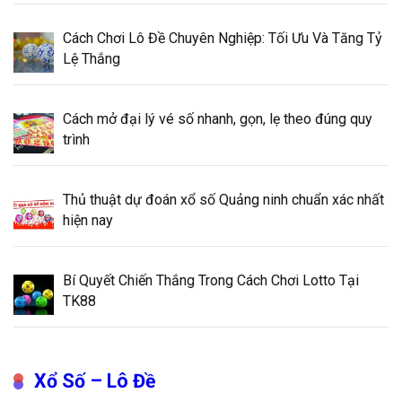
Cách Chơi Lô Đề Chuyên Nghiệp: Tối Ưu Và Tăng Tỷ
Lệ Thắng
Cách mở đại lý vé số nhanh, gọn, lẹ theo đúng quy
trình
Thủ thuật dự đoán xổ số Quảng ninh chuẩn xác nhất
hiện nay
Bí Quyết Chiến Thắng Trong Cách Chơi Lotto Tại
TK88
Xổ Số – Lô Đề