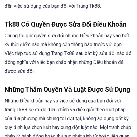
đến việc sử dụng của bạn đối với Trang Tk88.
Tk88 Có Quyền Được Sửa Đổi Điều Khoản
Chúng tôi giữ quyền sửa đổi những Điều khoản này vào bất
kỳ thời điểm nào mà không cần thông báo trước với bạn.
Việc tiếp tục sử dụng Trang Tk88 sau bất kỳ sửa đổi nào đó
đồng nghĩa với việc bạn chấp nhận những Điều khoản đã
được sửa đổi.
Những Thẩm Quyền Và Luật Được Sử Dụng
Những Điều khoản này và việc sử dụng của bạn đối với
trang Tk88 sẽ được điều chỉnh và diễn giải theo luật pháp
của địa phương mà chúng tôi đặt tại, không áp dụng bất kỳ
quy định lựa chọn luật hay xung đột luật nào. Mọi tranh chấp
pháp lý, hành động hoặc thủ tục phát sinh từ hoặc liên quan