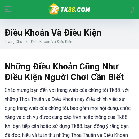
Điều Khoản Và Điều Kiện
Trang Chủ
»
Điều Khoản Và Điều Kiện
Những Điều Khoản Cũng Như
Điều Kiện Người Chơi Cần Biết
Chào mừng bạn đến với trang web của chúng tôi Tk88. với
những Thỏa Thuận và Điều Khoản này điều chỉnh việc sử
dụng trang web của chúng tôi, bao gồm mọi nội dung, chức
năng và dịch vụ được cung cấp trên hoặc thông qua Tk88.
Khi bạn tiếp cận hoặc sử dụng Tk88, bạn đồng ý rằng bạn
đã đọc, hiểu và tuân thủ những Thỏa Thuận và Điều Khoản