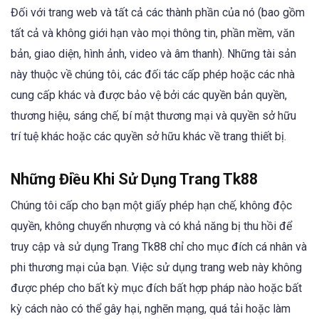
Đối với trang web và tất cả các thành phần của nó (bao gồm
tất cả và không giới hạn vào mọi thông tin, phần mềm, văn
bản, giao diện, hình ảnh, video và âm thanh). Những tài sản
này thuộc về chúng tôi, các đối tác cấp phép hoặc các nhà
cung cấp khác và được bảo vệ bởi các quyền bản quyền,
thương hiệu, sáng chế, bí mật thương mại và quyền sở hữu
trí tuệ khác hoặc các quyền sở hữu khác về trang thiết bị.
Những Điều Khi Sử Dụng Trang Tk88
Chúng tôi cấp cho bạn một giấy phép hạn chế, không độc
quyền, không chuyển nhượng và có khả năng bị thu hồi để
truy cập và sử dụng Trang Tk88 chỉ cho mục đích cá nhân và
phi thương mại của bạn. Việc sử dụng trang web này không
được phép cho bất kỳ mục đích bất hợp pháp nào hoặc bất
kỳ cách nào có thể gây hại, nghẽn mạng, quá tải hoặc làm