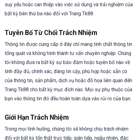
suy yếu hoặc can thiệp vào việc sử dụng và trải nghiệm của
bất kỳ bên thứ ba nào đối với Trang Tk88.
Tuyên Bố Từ Chối Trách Nhiệm
Thông tin được cung cấp ở đây chỉ mang tính chất thông tin
tổng quát và không hình thành tư vấn chuyên nghiệp. Chúng
tôi không đưa ra bất kỳ sự bảo đảm hoặc tuyên bố nào về
tính đầy đủ, chính xác, đáng tin cậy, phù hợp hoặc sẵn có
của thông tin, sản phẩm, dịch vụ hoặc đồ họa liên quan đến
Trang Tk88 cho bất kỳ mục đích nào. Mọi sự phụ thuộc của
bạn vào thông tin đó đều hoàn toàn dựa vào rủi ro của bạn.
Giới Hạn Trách Nhiệm
Trong mọi tình huống, chúng tôi sẽ không chịu trách nhiệm
đối với bất kỳ tổn thất trực tiếp, gián tiếp, ngẫu nhiên, đặc