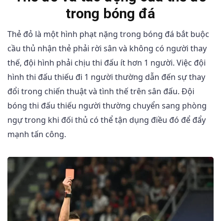
trong bóng đá
Thẻ đỏ là một hình phạt nặng trong bóng đá bắt buộc
cầu thủ nhận thẻ phải rời sân và không có người thay
thế, đội hình phải chịu thi đấu ít hơn 1 người. Việc đội
hình thi đấu thiếu đi 1 người thường dẫn đến sự thay
đổi trong chiến thuật và tình thế trên sân đấu. Đội
bóng thi đấu thiếu người thường chuyển sang phòng
ngự trong khi đối thủ có thể tận dụng điều đó để đẩy
mạnh tấn công.