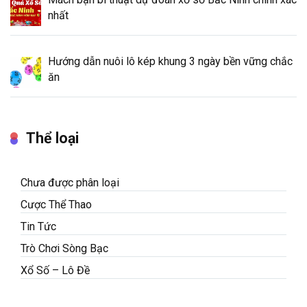
nhất
Hướng dẫn nuôi lô kép khung 3 ngày bền vững chắc
ăn
Thể loại
Chưa được phân loại
Cược Thể Thao
Tin Tức
Trò Chơi Sòng Bạc
Xổ Số – Lô Đề