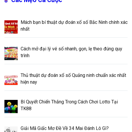
Mách bạn bí thuật dự đoán xổ số Bắc Ninh chính xác
nhất
Cách mở đại lý vé số nhanh, gọn, lẹ theo đúng quy
trình
Thủ thuật dự đoán xổ số Quảng ninh chuẩn xác nhất
hiện nay
Bí Quyết Chiến Thắng Trong Cách Chơi Lotto Tại
TK88
Giải Mã Giấc Mơ Đề Về 34 Mai Đánh Lô Gì?