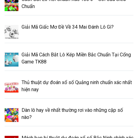
Chuẩn
Giải Mã Giấc Mơ Đề Về 34 Mai Đánh Lô Gì?
Giải Mã Cách Bắt Lô Kép Miền Bắc Chuẩn Tại Cổng
Game TK88
Thủ thuật dự đoán xổ số Quảng ninh chuẩn xác nhất
hiện nay
Dàn lô hay về nhất thường rơi vào những cặp số
nào?
Mách bạn bí thuật dự đoán xổ số Bắc Ninh chính xác