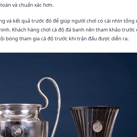
 toàn và chuẩn xác hơn.
ng và kết quả trước đó để giúp người chơi có cái nhìn tổng
 minh. Khách hàng chơi cá độ đá banh nên tham khảo trước
i bóng tham gia cá độ trước khi trận đấu được diễn ra.