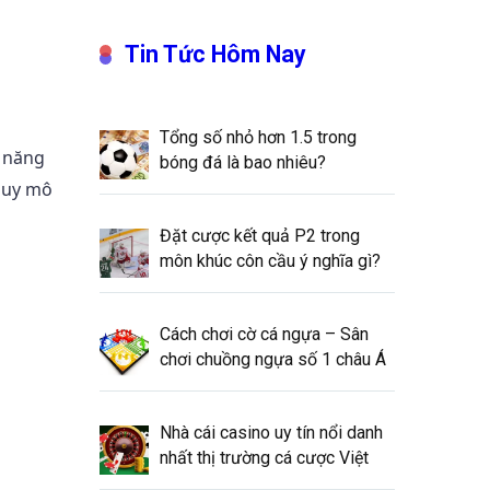
Tin Tức Hôm Nay
Tổng số nhỏ hơn 1.5 trong
i năng
bóng đá là bao nhiêu?
quy mô
Đặt cược kết quả P2 trong
môn khúc côn cầu ý nghĩa gì?
Cách chơi cờ cá ngựa – Sân
chơi chuồng ngựa số 1 châu Á
Nhà cái casino uy tín nổi danh
nhất thị trường cá cược Việt