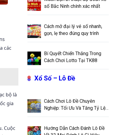
số Bắc Ninh chính xác nhất
Cách mở đại lý vé số nhanh,
gọn, lẹ theo đúng quy trình
ons
a các
Bí Quyết Chiến Thắng Trong
Cách Chơi Lotto Tại TK88
Xổ Số – Lô Đề
ạc bộ là
Cách Chơi Lô Đề Chuyên
ốc gia
Nghiệp: Tối Ưu Và Tăng Tỷ Lệ
Thắng
u. Cuộc
Hướng Dẫn Cách Đánh Lô Đề