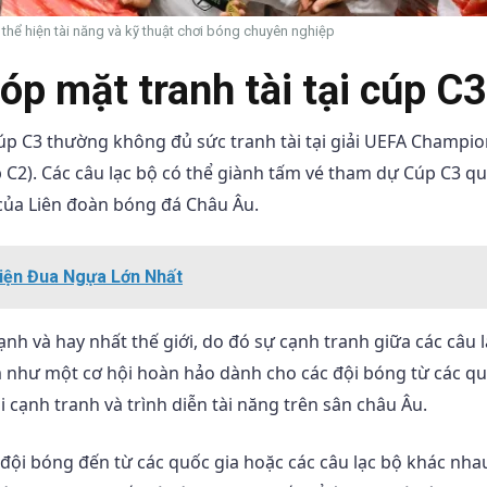
thể hiện tài năng và kỹ thuật chơi bóng chuyên nghiệp
p mặt tranh tài tại cúp C3
Cúp C3 thường không đủ sức tranh tài tại giải UEFA Champi
C2). Các câu lạc bộ có thể giành tấm vé tham dự Cúp C3 qu
 của Liên đoàn bóng đá Châu Âu.
iện Đua Ngựa Lớn Nhất
h và hay nhất thế giới, do đó sự cạnh tranh giữa các câu l
m như một cơ hội hoàn hảo dành cho các đội bóng từ các qu
 cạnh tranh và trình diễn tài năng trên sân châu Âu.
 đội bóng đến từ các quốc gia hoặc các câu lạc bộ khác nha