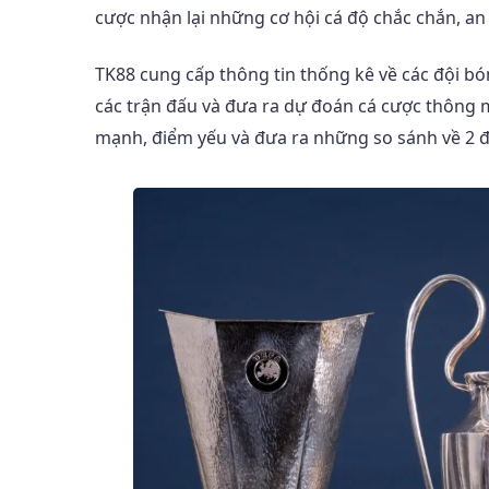
cược nhận lại những cơ hội cá độ chắc chắn, an
TK88 cung cấp thông tin thống kê về các đội bó
các trận đấu và đưa ra dự đoán cá cược thông
mạnh, điểm yếu và đưa ra những so sánh về 2 độ