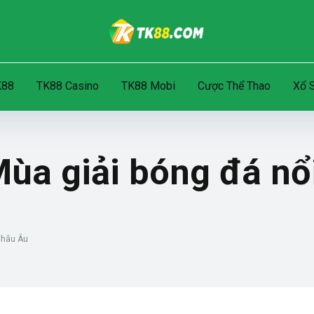
K88
TK88 Casino
TK88 Mobi
Cược Thể Thao
Xổ 
Mùa giải bóng đá nổi
 Châu Âu