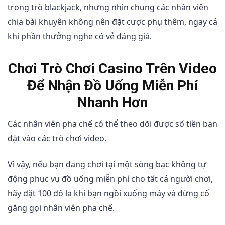
trong trò blackjack, nhưng nhìn chung các nhân viên
chia bài khuyên không nên đặt cược phụ thêm, ngay cả
khi phần thưởng nghe có vẻ đáng giá.
Chơi Trò Chơi Casino Trên Video
Để Nhận Đồ Uống Miễn Phí
Nhanh Hơn
Các nhân viên pha chế có thể theo dõi được số tiền bạn
đặt vào các trò chơi video.
Vì vậy, nếu bạn đang chơi tại một sòng bạc không tự
động phục vụ đồ uống miễn phí cho tất cả người chơi,
hãy đặt 100 đô la khi bạn ngồi xuống máy và đừng cố
gắng gọi nhân viên pha chế.