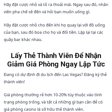
Hãy đặt cược nhỏ và tỏ ra thoải mái. Ngay sau đó, nhân
viên pha chế sẽ đến và hỏi bạn muốn uống gì.
Hãy đặt cược nhỏ cho đến khi họ quay lại với đồ uống
của bạn, sau đó boa cho họ và đổi tiền. Lặp lại tại các
quầy bar khác nhau.
Lấy Thẻ Thành Viên Để Nhận
Giảm Giá Phòng Ngay Lập Tức
Đang có dự định đi du lịch đến Las Vegas? Đăng ký thẻ
thành viên!
Giá phòng thường rẻ hơn 10-20% tùy thuộc vào tình
trạng phòng trống, và tất cả những gì bạn cần để có
giá phòng casino là sở hữu thẻ thành viên.