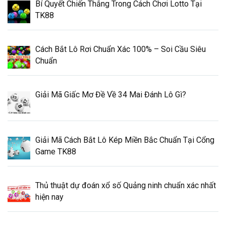
Bí Quyết Chiến Thắng Trong Cách Chơi Lotto Tại
TK88
Cách Bắt Lô Rơi Chuẩn Xác 100% – Soi Cầu Siêu
Chuẩn
Giải Mã Giấc Mơ Đề Về 34 Mai Đánh Lô Gì?
Giải Mã Cách Bắt Lô Kép Miền Bắc Chuẩn Tại Cổng
Game TK88
Thủ thuật dự đoán xổ số Quảng ninh chuẩn xác nhất
hiện nay