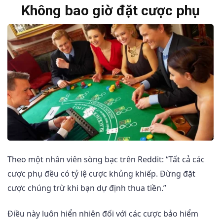
Không bao giờ đặt cược phụ
Theo một nhân viên sòng bạc trên Reddit: “Tất cả các
cược phụ đều có tỷ lệ cược khủng khiếp. Đừng đặt
cược chúng trừ khi bạn dự định thua tiền.”
Điều này luôn hiển nhiên đối với các cược bảo hiểm