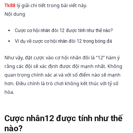
Tk88
lý giải chi tiết trong bài viết này.
Nội dung
Cược cơ hội nhân đôi 12 được tính như thế nào?
Ví dụ về cược cơ hội nhân đôi 12 trong bóng đá
Như vậy, đặt cược vào cơ hội nhân đôi là “12” hàm ý
rằng các đội sẽ xác định được đội mạnh nhất. Không
quan trọng chính xác ai và với số điểm nào sẽ mạnh
hơn. Điều chính là trò chơi không kết thúc với tỷ số
hòa.
Cược nhân12 được tính như thế
nào?