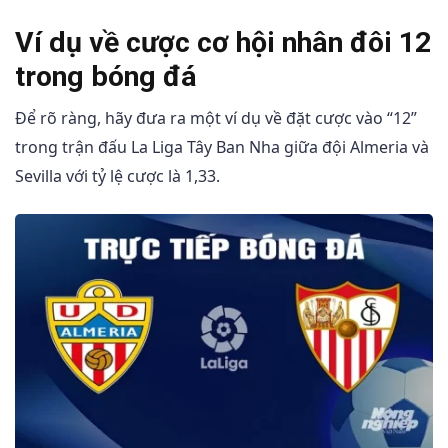
Ví dụ về cược cơ hội nhân đôi 12
trong bóng đá
Để rõ ràng, hãy đưa ra một ví dụ về đặt cược vào “12”
trong trận đấu La Liga Tây Ban Nha giữa đội Almeria và
Sevilla với tỷ lệ cược là 1,33.