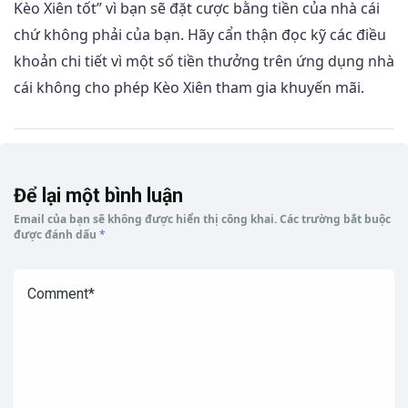
Kèo Xiên tốt” vì bạn sẽ đặt cược bằng tiền của nhà cái
chứ không phải của bạn. Hãy cẩn thận đọc kỹ các điều
khoản chi tiết vì một số tiền thưởng trên ứng dụng nhà
cái không cho phép Kèo Xiên tham gia khuyến mãi.
Để lại một bình luận
Email của bạn sẽ không được hiển thị công khai.
Các trường bắt buộc
được đánh dấu
*