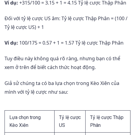
Ví dụ:
+315/100 = 3.15 + 1 = 4.15 Tỷ lệ cược Thập Phân
Đối với tỷ lệ cược US âm: Tỷ lệ cược Thập Phân = (100 /
Tỷ lệ cược US) + 1
Ví dụ:
100/175 = 0.57 + 1 = 1.57 Tỷ lệ cược Thập Phân
Tuy điều này không quá rõ ràng, nhưng bạn có thể
xem ở trên để biết cách thức hoạt động.
Giả sử chúng ta có ba lựa chọn trong Kèo Xiên của
mình với tỷ lệ cược như sau:
Lựa chọn trong
Tỷ lệ cược
Tỷ lệ cược Thập
Kèo Xiên
US
Phân