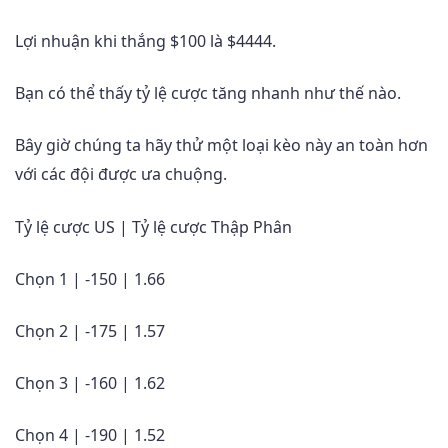
Lợi nhuận khi thắng $100 là $4444.
Bạn có thể thấy tỷ lệ cược tăng nhanh như thế nào.
Bây giờ chúng ta hãy thử một loại kèo này an toàn hơn
với các đội được ưa chuộng.
Tỷ lệ cược US | Tỷ lệ cược Thập Phân
Chọn 1 | -150 | 1.66
Chọn 2 | -175 | 1.57
Chọn 3 | -160 | 1.62
Chọn 4 | -190 | 1.52