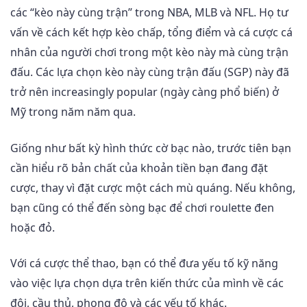
các “kèo này cùng trận” trong NBA, MLB và NFL. Họ tư
vấn về cách kết hợp kèo chấp, tổng điểm và cá cược cá
nhân của người chơi trong một kèo này mà cùng trận
đấu. Các lựa chọn kèo này cùng trận đấu (SGP) này đã
trở nên increasingly popular (ngày càng phổ biến) ở
Mỹ trong năm năm qua.
Giống như bất kỳ hình thức cờ bạc nào, trước tiên bạn
cần hiểu rõ bản chất của khoản tiền bạn đang đặt
cược, thay vì đặt cược một cách mù quáng. Nếu không,
bạn cũng có thể đến sòng bạc để chơi roulette đen
hoặc đỏ.
Với cá cược thể thao, bạn có thể đưa yếu tố kỹ năng
vào việc lựa chọn dựa trên kiến thức của mình về các
đội, cầu thủ, phong độ và các yếu tố khác.