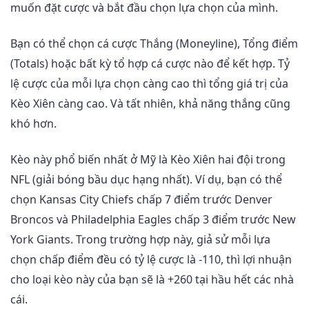
muốn đặt cược và bắt đầu chọn lựa chọn của mình.
Bạn có thể chọn cá cược Thắng (Moneyline), Tổng điểm
(Totals) hoặc bất kỳ tổ hợp cá cược nào để kết hợp. Tỷ
lệ cược của mỗi lựa chọn càng cao thì tổng giá trị của
Kèo Xiên càng cao. Và tất nhiên, khả năng thắng cũng
khó hơn.
Kèo này phổ biến nhất ở Mỹ là Kèo Xiên hai đội trong
NFL (giải bóng bầu dục hạng nhất). Ví dụ, bạn có thể
chọn Kansas City Chiefs chấp 7 điểm trước Denver
Broncos và Philadelphia Eagles chấp 3 điểm trước New
York Giants. Trong trường hợp này, giả sử mỗi lựa
chọn chấp điểm đều có tỷ lệ cược là -110, thì lợi nhuận
cho loại kèo này của bạn sẽ là +260 tại hầu hết các nhà
cái.