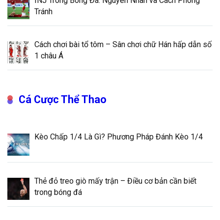
INJ Trong Bóng Đá: Nguyên Nhân và Cách Phòng
Tránh
Cách chơi bài tổ tôm – Sân chơi chữ Hán hấp dẫn số
1 châu Á
Cá Cược Thể Thao
Kèo Chấp 1/4 Là Gì? Phương Pháp Đánh Kèo 1/4
Thẻ đỏ treo giò mấy trận – Điều cơ bản cần biết
trong bóng đá