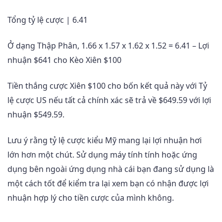
Tổng tỷ lệ cược | 6.41
Ở dạng Thập Phân, 1.66 x 1.57 x 1.62 x 1.52 = 6.41 – Lợi
nhuận $641 cho Kèo Xiên $100
Tiền thắng cược Xiên $100 cho bốn kết quả này với Tỷ
lệ cược US nếu tất cả chính xác sẽ trả về $649.59 với lợi
nhuận $549.59.
Lưu ý rằng tỷ lệ cược kiểu Mỹ mang lại lợi nhuận hơi
lớn hơn một chút. Sử dụng máy tính tính hoặc ứng
dụng bên ngoài ứng dụng nhà cái bạn đang sử dụng là
một cách tốt để kiểm tra lại xem bạn có nhận được lợi
nhuận hợp lý cho tiền cược của mình không.