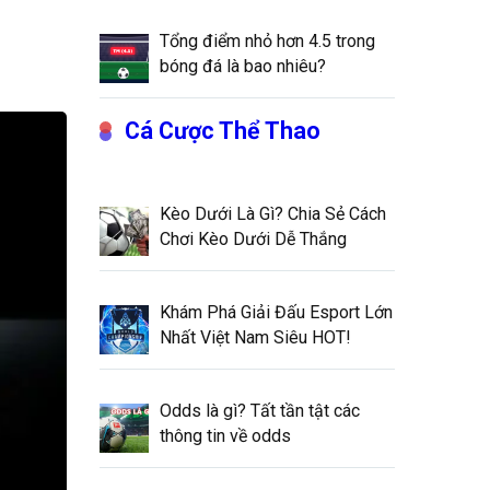
Tổng điểm nhỏ hơn 4.5 trong
bóng đá là bao nhiêu?
Cá Cược Thể Thao
Kèo Dưới Là Gì? Chia Sẻ Cách
Chơi Kèo Dưới Dễ Thắng
Khám Phá Giải Đấu Esport Lớn
Nhất Việt Nam Siêu HOT!
Odds là gì? Tất tần tật các
thông tin về odds