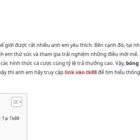
ế giới được rất nhiều anh em yêu thích. Bên cạnh đó, tại nh
h em thử sức và tham gia trải nghiệm những điều mới mẻ. 
các hình thức cá cược cùng tỷ lệ trả thưởng cao. Vậy,
bóng 
ậy thì anh em hãy truy cập
link vào tk88
để tìm hiểu thông
 Tại Tk88