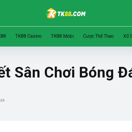
K88
TK88 Casino
TK88 Mobi
Cược Thể Thao
Xổ 
ết Sân Chơi Bóng Đá
Tk88