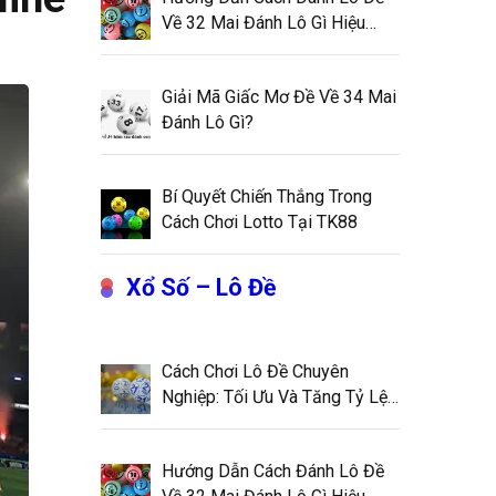
Về 32 Mai Đánh Lô Gì Hiệu
Quả
Giải Mã Giấc Mơ Đề Về 34 Mai
Đánh Lô Gì?
Bí Quyết Chiến Thắng Trong
Cách Chơi Lotto Tại TK88
Xổ Số – Lô Đề
Cách Chơi Lô Đề Chuyên
Nghiệp: Tối Ưu Và Tăng Tỷ Lệ
Thắng
Hướng Dẫn Cách Đánh Lô Đề