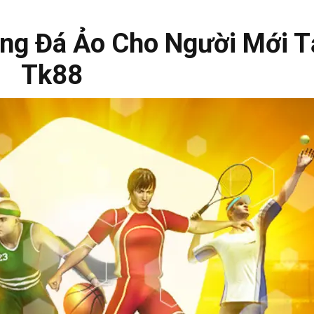
ng Đá Ảo Cho Người Mới T
Tk88