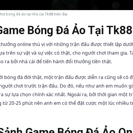
hơi bóng đá ảo tại nhà cái Tk88 hiện đại
Game Bóng Đá Ảo Tại Tk8
 thưởng online thú vị với những trận đấu được thiết lập dướ
a trên sự vật và sự việc có thật, cho người chơi tham gia. Tạ
ra bởi nhà cái để tiến hành đổi thưởng tiền thật.
i bóng đá đời thật, một trận đấu được diễn ra cũng sẽ có đ
ho người chơi trước trận đấu. Do đó, nếu như anh em muốn g
a sự lựa chọn chính xác nhất. Ngoài ra, bởi thời gian một t
 từ 20-25 phút nên anh em có thể đặt cược một lúc nhiều t
Sảnh Game Bóng Đá Ảo On