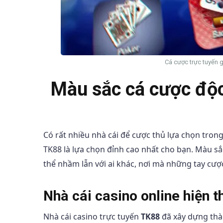
Cá cược trực tuyến g
Màu sắc cá cược độc 
Có rất nhiều nhà cái để cược thủ lựa chọn trong
TK88 là lựa chọn đỉnh cao nhất cho bạn. Màu s
thể nhầm lẫn với ai khác, nơi mà những tay cượ
Nhà cái casino online hiện 
Nhà cái casino trực tuyến
TK88
đã xây dựng thà