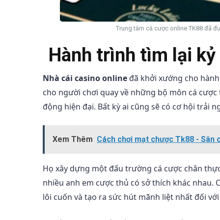
Trung tâm cá cược online TK88 đã đư
Hành trình tìm lại k
Nhà cái casino online
đã khởi xướng cho hành t
cho người chơi quay về những bộ môn cá cược 
động hiện đại. Bất kỳ ai cũng sẽ có cơ hội trải 
Xem Thêm
Cách chơi mạt chược Tk88 - Sân c
Họ xây dựng một đấu trường cá cược chân thự
nhiều anh em cược thủ có sở thích khác nhau. C
lôi cuốn và tạo ra sức hút mãnh liệt nhất đối v