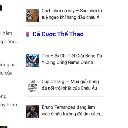
n
Cách chơi cờ vây – Sân chơi trí
tuệ ngạo khí hàng đầu châu Á
ời hâm
Cá Cược Thể Thao
g riêng.
Tìm Hiểu Chi Tiết Giải Bóng Đá
Ý Cùng Cổng Game Online
hông ai
Tk88
ếu của
Cúp C3 là gì – Mùa giải bóng
đá nổi trội nhất của Châu Âu
ong
uy trình
Bruno Fernandes đang làm
việc ở hậu trường để tìm cách
tái hợp với người đồng hương
Joao Neves tại Manchester