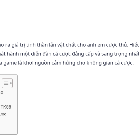
ạo ra giá trị tinh thần lẫn vật chất cho anh em cược thủ. Hi
hát hành một diễn đàn cá cược đẳng cấp và sang trọng nhất
ựa game là khơi nguồn cảm hứng cho không gian cá cược.
no
e TK88
cược