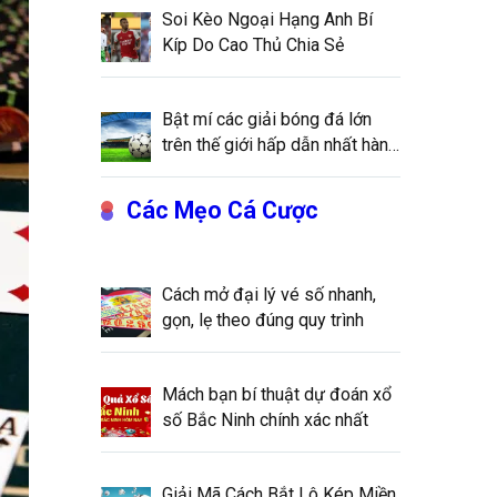
Soi Kèo Ngoại Hạng Anh Bí
United.
Kíp Do Cao Thủ Chia Sẻ
Bật mí các giải bóng đá lớn
trên thế giới hấp dẫn nhất hành
tinh
Các Mẹo Cá Cược
Cách mở đại lý vé số nhanh,
gọn, lẹ theo đúng quy trình
Mách bạn bí thuật dự đoán xổ
số Bắc Ninh chính xác nhất
Giải Mã Cách Bắt Lô Kép Miền