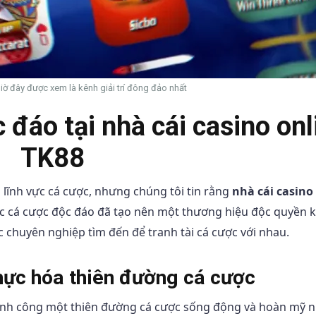
iờ đây được xem là kênh giải trí đông đảo nhất
đáo tại nhà cái casino onl
TK88
 lĩnh vực cá cược, nhưng chúng tôi tin rằng
nhà cái casino
ắc cá cược độc đáo đã tạo nên một thương hiệu độc quyền 
c chuyên nghiệp tìm đến để tranh tài cá cược với nhau.
thực hóa thiên đường cá cược
nh công một thiên đường cá cược sống động và hoàn mỹ n