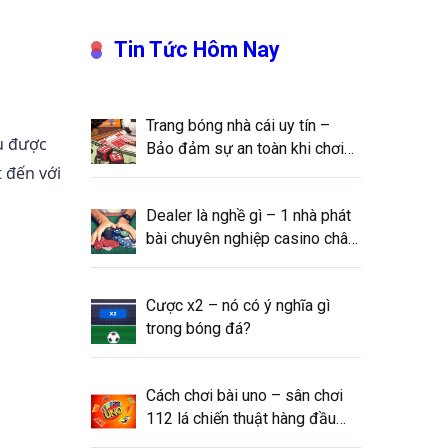
Tin Tức Hôm Nay
Trang bóng nhà cái uy tín –
ểu được
Bảo đảm sự an toàn khi chơi
 đến với
cược
Dealer là nghề gì – 1 nhà phát
bài chuyên nghiệp casino châu
Á
Cược x2 – nó có ý nghĩa gì
trong bóng đá?
Cách chơi bài uno – sân chơi
112 lá chiến thuật hàng đầu
châu Á