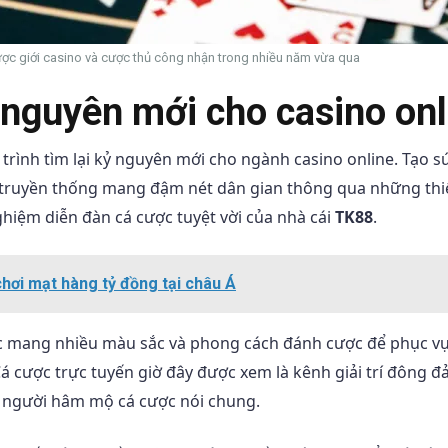
ợc giới casino và cược thủ công nhận trong nhiều năm vừa qua
ỷ nguyên mới cho casino onl
rình tìm lại kỷ nguyên mới cho ngành casino online. Tạo s
truyền thống mang đậm nét dân gian thông qua những thiết
nghiệm diễn đàn cá cược tuyệt vời của nhà cái
TK88
.
hơi mạt hàng tỷ đồng tại châu Á
c mang nhiều màu sắc và phong cách đánh cược để phục v
á cược trực tuyến giờ đây được xem là kênh giải trí đông đ
ới người hâm mộ cá cược nói chung.