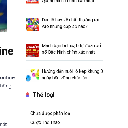
Quảng ninh chuẩn xác nhất
hiện nay
Dàn lô hay về nhất thường rơi
vào những cặp số nào?
Mách bạn bí thuật dự đoán xổ
ine
số Bắc Ninh chính xác nhất
Hướng dẫn nuôi lô kép khung 3
 online
ngày bền vững chắc ăn
không
Thể loại
Chưa được phân loại
Cược Thể Thao
hất