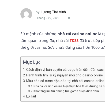
by
Lương Thế Vinh
Tháng 9 27, 2023
0
Sứ mệnh của những
nhà cái casino online
là t
tầm quan trong đó, nhà cái
TK88
đã trực tiếp p
thế giới casino. Sức chứa đựng của hơn 1000 t
Mục Lục
Cách định vị bản quyền cá cược trên diễn đàn casi
Hành trình tìm lại kỷ nguyên mới cho casino online
Màu sắc cá cược độc đáo tại nhà cái casino onlin
Nhà cái casino online hiện thực hóa thiên đường cá 
Kho tàng lưu trữ những tựa game cược đình đám
Lời kết