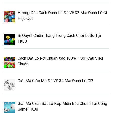
Hướng Dẫn Cách Đánh Lô Đề Về 32 Mai Đánh Lô Gì
Hiệu Quả
Bí Quyết Chiến Thắng Trong Cách Chơi Lotto Tại
TK88
Cách Bắt Lô Rơi Chuẩn Xác 100% – Soi Cầu Siêu
Chuẩn
Giải Mã Giấc Mơ Đề Về 34 Mai Đánh Lô Gì?
Giải Mã Cách Bắt Lô Kép Miền Bắc Chuẩn Tại Cổng
Game TK88