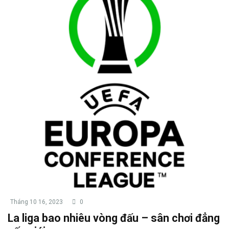
Tháng 10 16, 2023
0
La liga bao nhiêu vòng đấu – sân chơi đẳng