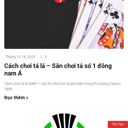
Tháng 10 18, 2023
0
Cách chơi tá lả – Sân chơi tá số 1 đông
nam Á
Cách chơi tá lả tk88? 1 câu hỏi khá hot và phổ biến trong thị trường Casino
ngày ...
Đọc thêm »
Tin Tức