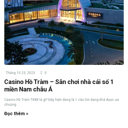
Tháng 10 23, 2023
0
Casino Hồ Tràm – Sân chơi nhà cái số 1
miền Nam châu Á
Casino Hồ Tràm TK88 là gì? Đây hiện đang là 1 câu hỏi đang khá được ưa
chuộng ...
Đọc thêm »