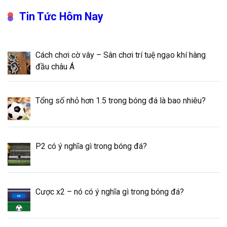
Tin Tức Hôm Nay
Cách chơi cờ vây – Sân chơi trí tuệ ngạo khí hàng
đầu châu Á
Tổng số nhỏ hơn 1.5 trong bóng đá là bao nhiêu?
P2 có ý nghĩa gì trong bóng đá?
Cược x2 – nó có ý nghĩa gì trong bóng đá?