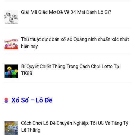
Giải Mã Giấc Mơ Đề Về 34 Mai Đánh Lô Gì?
Thủ thuật dự đoán xổ số Quảng ninh chuẩn xác nhất
hiện nay
Bí Quyết Chiến Thắng Trong Cách Chơi Lotto Tại
TK88
Xổ Số – Lô Đề
Cách Chơi Lô Đề Chuyên Nghiệp: Tối Ưu Và Tăng Tỷ
Lệ Thắng