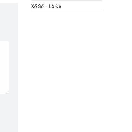
Xổ Số – Lô Đề