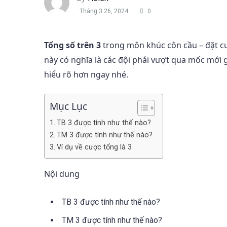
Tháng 3 26, 2024
0
Tổng số trên 3
trong môn khúc côn cầu – đặt cư
này có nghĩa là các đội phải vượt qua mốc mới 
hiểu rõ hơn ngay nhé.
Mục Lục
TB 3 được tính như thế nào?
TM 3 được tính như thế nào?
Ví dụ về cược tổng là 3
Nội dung
TB 3 được tính như thế nào?
TM 3 được tính như thế nào?