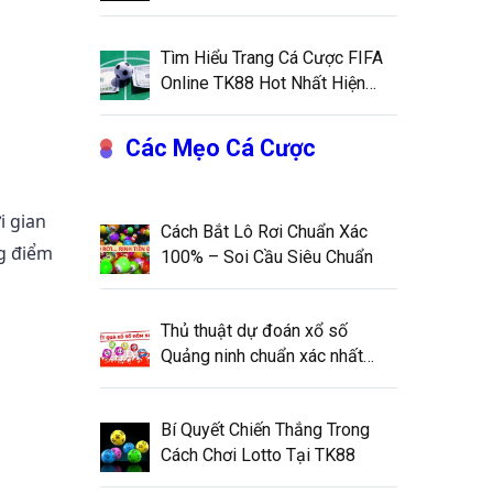
Tìm Hiểu Trang Cá Cược FIFA
Online TK88 Hot Nhất Hiện
Nay
Các Mẹo Cá Cược
i gian
Cách Bắt Lô Rơi Chuẩn Xác
ng điểm
100% – Soi Cầu Siêu Chuẩn
Thủ thuật dự đoán xổ số
Quảng ninh chuẩn xác nhất
hiện nay
Bí Quyết Chiến Thắng Trong
Cách Chơi Lotto Tại TK88