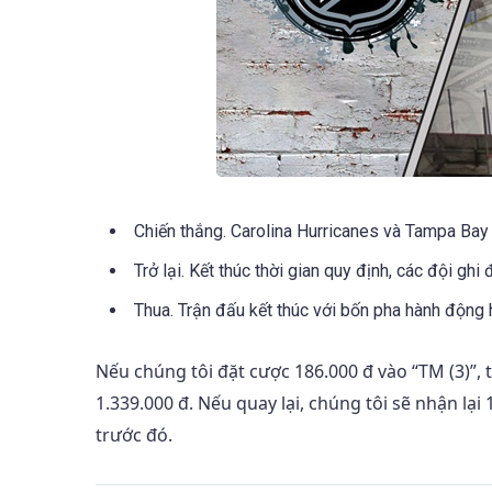
Chiến thắng. Carolina Hurricanes và Tampa Bay 
Trở lại. Kết thúc thời gian quy định, các đội gh
Thua. Trận đấu kết thúc với bốn pha hành động h
Nếu chúng tôi đặt cược 186.000 đ vào “TM (3)”, 
1.339.000 đ. Nếu quay lại, chúng tôi sẽ nhận lại
trước đó.