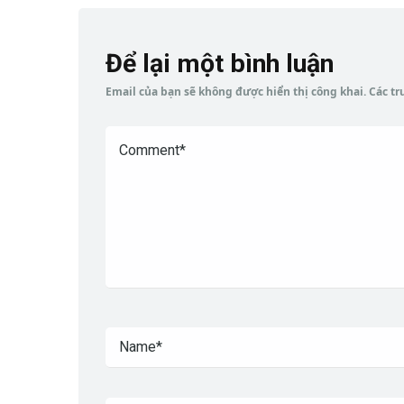
Để lại một bình luận
Email của bạn sẽ không được hiển thị công khai.
Các t