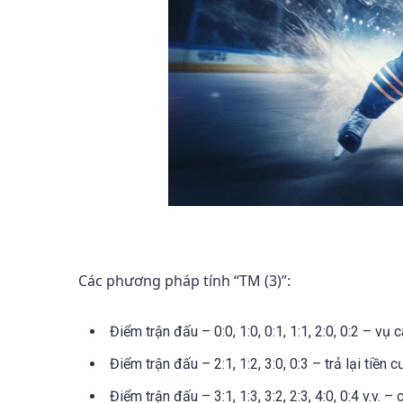
Các phương pháp tính “TM (3)”:
Điểm trận đấu – 0:0, 1:0, 0:1, 1:1, 2:0, 0:2 – vụ
Điểm trận đấu – 2:1, 1:2, 3:0, 0:3 – trả lại tiền c
Điểm trận đấu – 3:1, 1:3, 3:2, 2:3, 4:0, 0:4 v.v. –