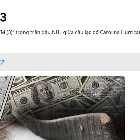
 3
TM (3)” trong trận đấu NHL giữa câu lạc bộ Carolina Hurrica
ì?