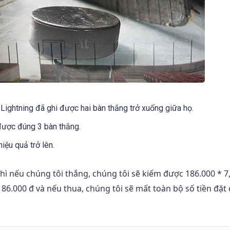
Lightning đã ghi được hai bàn thắng trở xuống giữa họ.
i được đúng 3 bàn thắng.
iệu quả trở lên.
thì nếu chúng tôi thắng, chúng tôi sẽ kiếm được 186.000 * 7
 186.000 đ và nếu thua, chúng tôi sẽ mất toàn bộ số tiền đặt