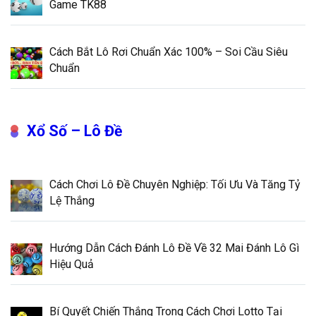
Game TK88
Cách Bắt Lô Rơi Chuẩn Xác 100% – Soi Cầu Siêu
Chuẩn
Xổ Số – Lô Đề
Cách Chơi Lô Đề Chuyên Nghiệp: Tối Ưu Và Tăng Tỷ
Lệ Thắng
Hướng Dẫn Cách Đánh Lô Đề Về 32 Mai Đánh Lô Gì
Hiệu Quả
Bí Quyết Chiến Thắng Trong Cách Chơi Lotto Tại