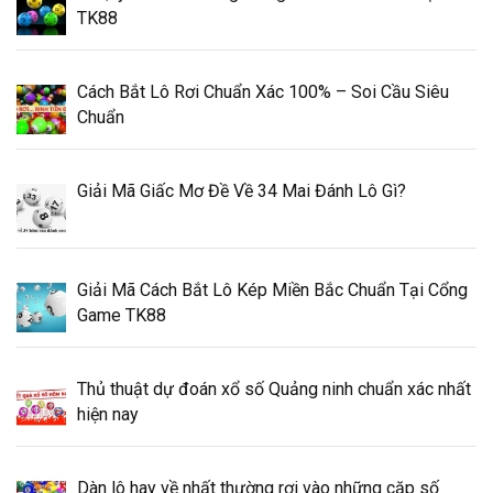
TK88
Cách Bắt Lô Rơi Chuẩn Xác 100% – Soi Cầu Siêu
Chuẩn
Giải Mã Giấc Mơ Đề Về 34 Mai Đánh Lô Gì?
Giải Mã Cách Bắt Lô Kép Miền Bắc Chuẩn Tại Cổng
Game TK88
Thủ thuật dự đoán xổ số Quảng ninh chuẩn xác nhất
hiện nay
Dàn lô hay về nhất thường rơi vào những cặp số