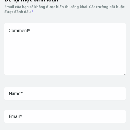
Email của bạn sẽ không được hiển thị công khai.
Các trường bắt buộc
được đánh dấu
*