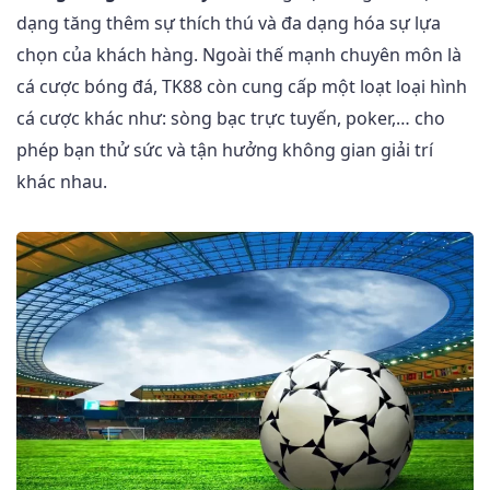
dạng tăng thêm sự thích thú và đa dạng hóa sự lựa
chọn của khách hàng. Ngoài thế mạnh chuyên môn là
cá cược bóng đá, TK88 còn cung cấp một loạt loại hình
cá cược khác như: sòng bạc trực tuyến, poker,… cho
phép bạn thử sức và tận hưởng không gian giải trí
khác nhau.