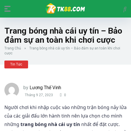
Trang bóng nhà cái uy tín – Bảo
đảm sự an toàn khi chơi cược
Trang Chủ
»
Trang bóng nhà cái uy tín – Bảo đảm sự an toàn khi chơi
cược
Tin Tức
by
Lương Thế Vinh
Tháng 9 27, 2023
0
Người chơi khi nhập cuộc vào những trận bóng nảy lửa
của các giải đấu lớn hành tinh nên lựa chọn cho mình
những
trang bóng nhà cái uy tín
nhất để đặt cược.