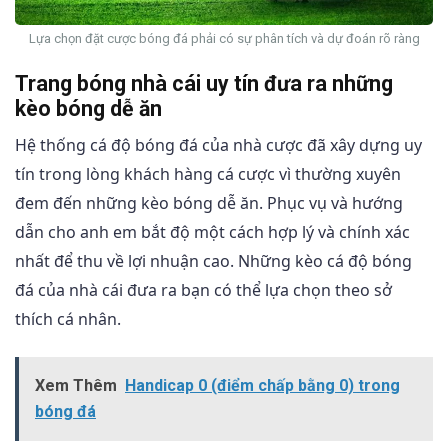
Lựa chọn đặt cược bóng đá phải có sự phân tích và dự đoán rõ ràng
Trang bóng nhà cái uy tín đưa ra những
kèo bóng dễ ăn
Hệ thống cá độ bóng đá của nhà cược đã xây dựng uy
tín trong lòng khách hàng cá cược vì thường xuyên
đem đến những kèo bóng dễ ăn. Phục vụ và hướng
dẫn cho anh em bắt độ một cách hợp lý và chính xác
nhất để thu về lợi nhuận cao. Những kèo cá độ bóng
đá của nhà cái đưa ra bạn có thể lựa chọn theo sở
thích cá nhân.
Xem Thêm
Handicap 0 (điểm chấp bằng 0) trong
bóng đá