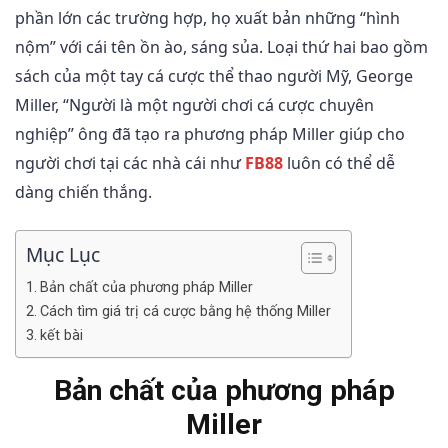
phần lớn các trường hợp, họ xuất bản những “hình
nộm” với cái tên ồn ào, sáng sủa. Loại thứ hai bao gồm
sách của một tay cá cược thể thao người Mỹ, George
Miller, “Người là một người chơi cá cược chuyên
nghiệp” ông đã tạo ra phương pháp Miller giúp cho
người chơi tại các nhà cái như
FB88
luôn có thể dễ
dàng chiến thắng.
Mục Lục
Bản chất của phương pháp Miller
Cách tìm giá trị cá cược bằng hệ thống Miller
kết bài
Bản chất của phương pháp
Miller