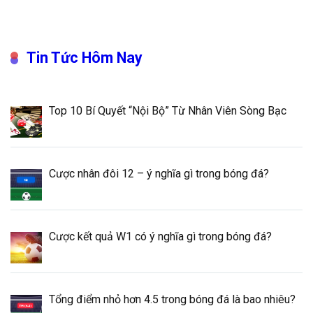
Tin Tức Hôm Nay
Top 10 Bí Quyết “Nội Bộ” Từ Nhân Viên Sòng Bạc
Cược nhân đôi 12 – ý nghĩa gì trong bóng đá?
Cược kết quả W1 có ý nghĩa gì trong bóng đá?
Tổng điểm nhỏ hơn 4.5 trong bóng đá là bao nhiêu?