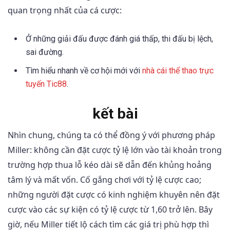
quan trọng nhất của cá cược:
Ở những giải đấu được đánh giá thấp, thi đấu bị lệch,
sai đường.
Tìm hiểu nhanh về cơ hội mới với
nhà cái thể thao trực
tuyến Tic88
.
kết bài
Nhìn chung, chúng ta có thể đồng ý với phương pháp
Miller: không cần đặt cược tỷ lệ lớn vào tài khoản trong
trường hợp thua lỗ kéo dài sẽ dẫn đến khủng hoảng
tâm lý và mất vốn. Cố gắng chơi với tỷ lệ cược cao;
những người đặt cược có kinh nghiệm khuyên nên đặt
cược vào các sự kiện có tỷ lệ cược từ 1,60 trở lên. Bây
giờ, nếu Miller tiết lộ cách tìm các giá trị phù hợp thì