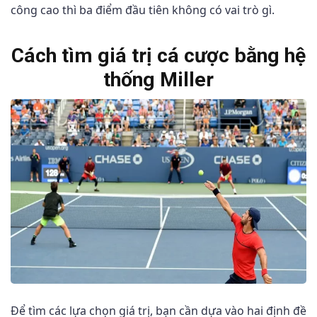
công cao thì ba điểm đầu tiên không có vai trò gì.
Cách tìm giá trị cá cược bằng hệ
thống Miller
Để tìm các lựa chọn giá trị, bạn cần dựa vào hai định đề