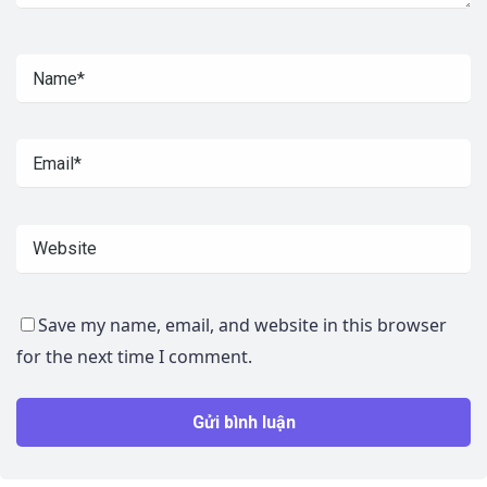
Save my name, email, and website in this browser
for the next time I comment.