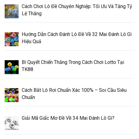
Cách Chơi Lô Đề Chuyên Nghiệp: Tối Ưu Và Tăng Tỷ
Lệ Thắng
Hướng Dẫn Cách Đánh Lô Đề Về 32 Mai Đánh Lô Gì
Hiệu Quả
Bí Quyết Chiến Thắng Trong Cách Chơi Lotto Tại
TK88
Cách Bắt Lô Rơi Chuẩn Xác 100% – Soi Cầu Siêu
Chuẩn
Giải Mã Giấc Mơ Đề Về 34 Mai Đánh Lô Gì?