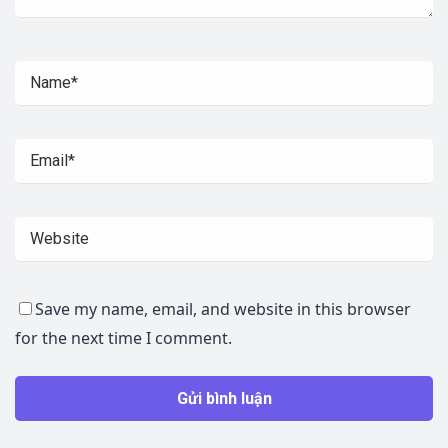
Save my name, email, and website in this browser
for the next time I comment.