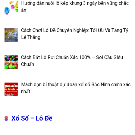
Hướng dẫn nuôi lô kép khung 3 ngày bền vững chắc
ăn
Cách Chơi Lô Đề Chuyên Nghiệp: Tối Ưu Và Tăng Tỷ
Lệ Thắng
Cách Bắt Lô Rơi Chuẩn Xác 100% – Soi Cầu Siêu
Chuẩn
Mách bạn bí thuật dự đoán xổ số Bắc Ninh chính xác
nhất
Xổ Số – Lô Đề