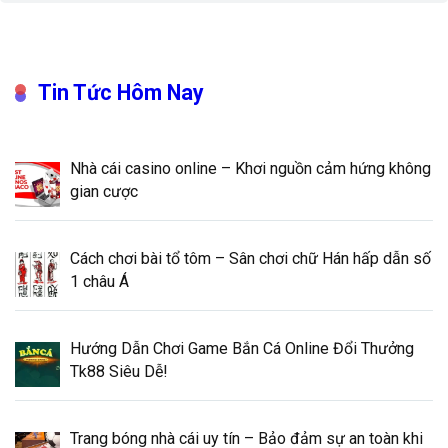
Tin Tức Hôm Nay
Nhà cái casino online – Khơi nguồn cảm hứng không
gian cược
Cách chơi bài tổ tôm – Sân chơi chữ Hán hấp dẫn số
1 châu Á
Hướng Dẫn Chơi Game Bắn Cá Online Đổi Thưởng
Tk88 Siêu Dễ!
Trang bóng nhà cái uy tín – Bảo đảm sự an toàn khi